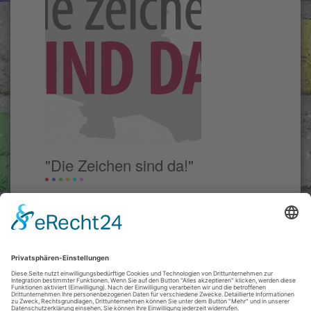
"Die Zeichen sind da!"
02.12.2011
Verfasst am:
Für das Jahr 2011 haben wir zusammen mit
dem Verein "Rückenwind" aus dem
Bundesprogramm "Toleranz fördern, Kompetenz
stärken" finanzielle Mittel erhalten, die es uns
ermöglichten, im Landkreis Osterode am Harz
eine Broschüre über rechtsextreme Zeichen im